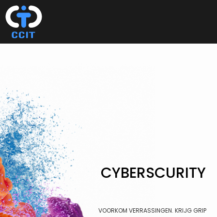
Spring
Door
naar
naar
MENU
de
de
hoofdnavigatie
hoofd
inhoud
CYBERSCURITY
VOORKOM VERRASSINGEN. KRIJG GRIP