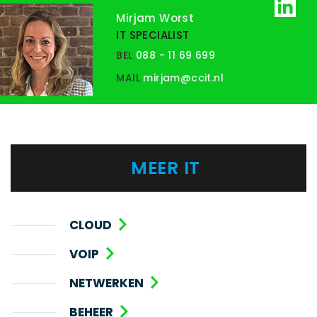
Mirjam Worst
IT SPECIALIST
BEL
088 - 11 69 699
MAIL
mirjam@ccit.nl
MEER IT
CLOUD
VOIP
NETWERKEN
BEHEER