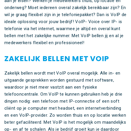
aan je eisen? Werken je medewerkers thuis, op locatie én
onderweg? Moet iedereen overal zakelijk bereikbaar zijn? En
wil je graag flexibel zijn in je telefoniepakket? Dan is VoIP de
ideale oplossing voor jouw bedrijf! VoIP- Voice over IP- is
telefonie via het internet, waarmee je altijd en overal kunt
bellen met het zakelijke nummer. Met VoIP bellen jij en al je
medewerkers flexibel en professioneel!
ZAKELIJK BELLEN MET VOIP
Zakelijk bellen wordt met VoIP overal mogelijk. Alle in- en
uitgaande gesprekken worden gestuurd met software,
waardoor je niet meer vastzit aan een fysieke
telefooncentrale. Om VoIP te kunnen gebruiken heb je drie
dingen nodig: een telefoon met IP-connectie of een soft
cliënt op je computer met headset, een internetverbinding
en een VoIP-provider. Zo worden thuis en op locatie werken
beter gefaciliteerd. Met VoIP is het mogelijk om maandelijks
op- en af te schalen. Als je bedrijf groeit kun je daardoor