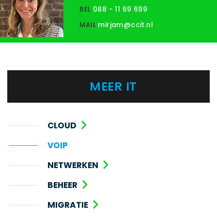
BEL
088 - 11 69 699
MAIL
mirjam@ccit.nl
MEER IT
CLOUD
VOIP
NETWERKEN
BEHEER
MIGRATIE