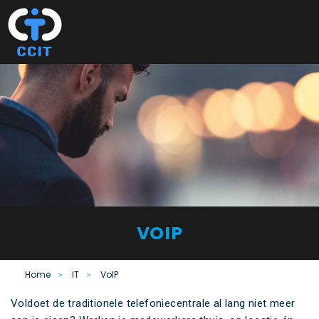
Spring
Door
naar
naar
MENU
de
de
hoofdnavigatie
hoofd
inhoud
VOIP
Home
>
IT
>
VoIP
Voldoet de traditionele telefoniecentrale al lang niet meer