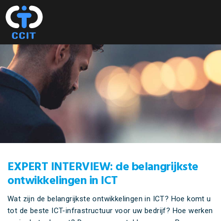
Spring
Door
naar
naar
MENU
de
de
hoofdnavigatie
hoofd
inhoud
EXPERT INTERVIEW: de belangrijkste
ontwikkelingen in ICT
Wat zijn de belangrijkste ontwikkelingen in ICT? Hoe komt u
tot de beste ICT-infrastructuur voor uw bedrijf? Hoe werken