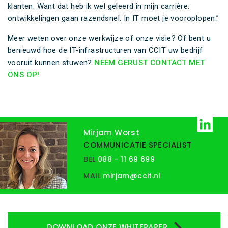
klanten. Want dat heb ik wel geleerd in mijn carrière:
ontwikkelingen gaan razendsnel. In IT moet je vooroplopen.”
Meer weten over onze werkwijze of onze visie? Of bent u
benieuwd hoe de IT-infrastructuren van CCIT uw bedrijf
vooruit kunnen stuwen?
NEEM GERUST CONTACT MET
ONS OP!
Mirjam Worst
COMMUNICATIE SPECIALIST
BEL
088 - 11 69 699
MAIL
mirjam@ccit.nl
DOWNLOAD ONZE WHITEPAPER