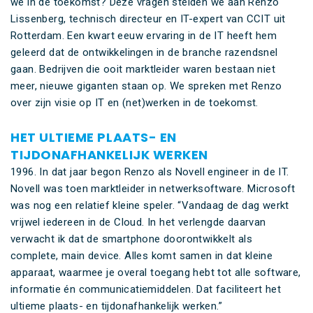
we in de toekomst? Deze vragen stelden we aan Renzo
Lissenberg, technisch directeur en IT-expert van CCIT uit
Rotterdam. Een kwart eeuw ervaring in de IT heeft hem
geleerd dat de ontwikkelingen in de branche razendsnel
gaan. Bedrijven die ooit marktleider waren bestaan niet
meer, nieuwe giganten staan op. We spreken met Renzo
over zijn visie op IT en (net)werken in de toekomst.
HET ULTIEME PLAATS- EN
TIJDONAFHANKELIJK WERKEN
1996. In dat jaar begon Renzo als Novell engineer in de IT.
Novell was toen marktleider in netwerksoftware. Microsoft
was nog een relatief kleine speler. “Vandaag de dag werkt
vrijwel iedereen in de Cloud. In het verlengde daarvan
verwacht ik dat de smartphone doorontwikkelt als
complete, main device. Alles komt samen in dat kleine
apparaat, waarmee je overal toegang hebt tot alle software,
informatie én communicatiemiddelen. Dat faciliteert het
ultieme plaats- en tijdonafhankelijk werken.”