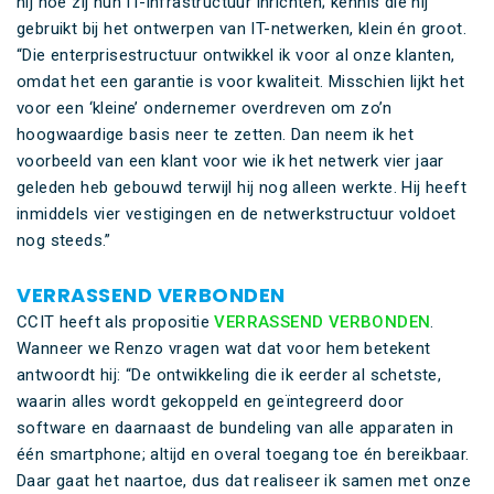
hij hoe zij hun IT-infrastructuur inrichten; kennis die hij
gebruikt bij het ontwerpen van IT-netwerken, klein én groot.
“Die enterprisestructuur ontwikkel ik voor al onze klanten,
omdat het een garantie is voor kwaliteit. Misschien lijkt het
voor een ‘kleine’ ondernemer overdreven om zo’n
hoogwaardige basis neer te zetten. Dan neem ik het
voorbeeld van een klant voor wie ik het netwerk vier jaar
geleden heb gebouwd terwijl hij nog alleen werkte. Hij heeft
inmiddels vier vestigingen en de netwerkstructuur voldoet
nog steeds.”
VERRASSEND VERBONDEN
CCIT heeft als propositie
VERRASSEND VERBONDEN
.
Wanneer we Renzo vragen wat dat voor hem betekent
antwoordt hij: “De ontwikkeling die ik eerder al schetste,
waarin alles wordt gekoppeld en geïntegreerd door
software en daarnaast de bundeling van alle apparaten in
één smartphone; altijd en overal toegang toe én bereikbaar.
Daar gaat het naartoe, dus dat realiseer ik samen met onze